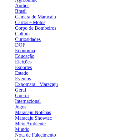
Áudios
Brasil
Câmara de Maracaju
Carros e Motos
Corpo de Bombeiros
Cultura
Curiosidades
DOF
Economia
Educação
Eleições
Esportes
Estado
Eventos
Expomara - Maracaju
Geral
Guerra
Internacional
Jogos
Maracaju Notícias
Maracaju Showtec
Meio Ambiente
Mundo
Nota de Falecimento