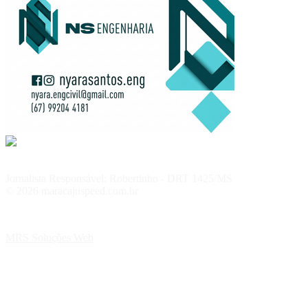
Jornalista Responsável: Robertinho - DRT 1425/MS
© 2026 maracajuspeed.com.br
MRS Soluções Web