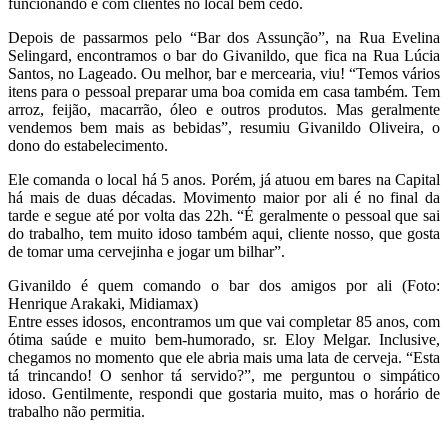
funcionando e com clientes no local bem cedo.
Depois de passarmos pelo “Bar dos Assunção”, na Rua Evelina
Selingard, encontramos o bar do Givanildo, que fica na Rua Lúcia
Santos, no Lageado. Ou melhor, bar e mercearia, viu! “Temos vários
itens para o pessoal preparar uma boa comida em casa também. Tem
arroz, feijão, macarrão, óleo e outros produtos. Mas geralmente
vendemos bem mais as bebidas”, resumiu Givanildo Oliveira, o
dono do estabelecimento.
Ele comanda o local há 5 anos. Porém, já atuou em bares na Capital
há mais de duas décadas. Movimento maior por ali é no final da
tarde e segue até por volta das 22h. “É geralmente o pessoal que sai
do trabalho, tem muito idoso também aqui, cliente nosso, que gosta
de tomar uma cervejinha e jogar um bilhar”.
Givanildo é quem comando o bar dos amigos por ali (Foto:
Henrique Arakaki, Midiamax)
Entre esses idosos, encontramos um que vai completar 85 anos, com
ótima saúde e muito bem-humorado, sr. Eloy Melgar. Inclusive,
chegamos no momento que ele abria mais uma lata de cerveja. “Esta
tá trincando! O senhor tá servido?”, me perguntou o simpático
idoso. Gentilmente, respondi que gostaria muito, mas o horário de
trabalho não permitia.