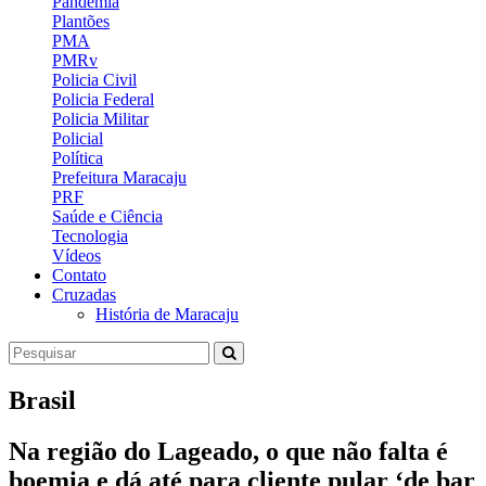
Pandemia
Plantões
PMA
PMRv
Policia Civil
Policia Federal
Policia Militar
Policial
Política
Prefeitura Maracaju
PRF
Saúde e Ciência
Tecnologia
Vídeos
Contato
Cruzadas
História de Maracaju
Brasil
Na região do Lageado, o que não falta é
boemia e dá até para cliente pular ‘de bar