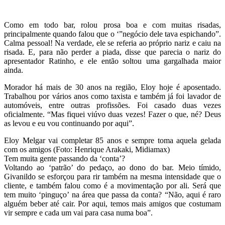
Como em todo bar, rolou prosa boa e com muitas risadas,
principalmente quando falou que o ‘”negócio dele tava espichando”.
Calma pessoal! Na verdade, ele se referia ao próprio nariz e caiu na
risada. E, para não perder a piada, disse que parecia o nariz do
apresentador Ratinho, e ele então soltou uma gargalhada maior
ainda.
Morador há mais de 30 anos na região, Eloy hoje é aposentado.
Trabalhou por vários anos como taxista e também já foi lavador de
automóveis, entre outras profissões. Foi casado duas vezes
oficialmente. “Mas fiquei viúvo duas vezes! Fazer o que, né? Deus
as levou e eu vou continuando por aqui”.
Eloy Melgar vai completar 85 anos e sempre toma aquela gelada
com os amigos (Foto: Henrique Arakaki, Midiamax)
Tem muita gente passando da ‘conta’?
Voltando ao ‘patrão’ do pedaço, ao dono do bar. Meio tímido,
Givanildo se esforçou para rir também na mesma intensidade que o
cliente, e também falou como é a movimentação por ali. Será que
tem muito ‘pinguço’ na área que passa da conta? “Não, aqui é raro
alguém beber até cair. Por aqui, temos mais amigos que costumam
vir sempre e cada um vai para casa numa boa”.