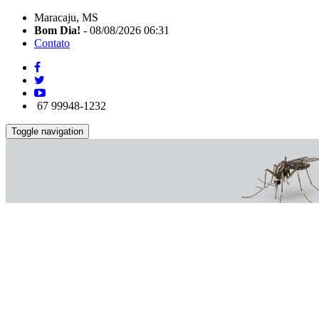
Maracaju, MS
Bom Dia!
- 08/08/2026 06:31
Contato
67 99948-1232
Toggle navigation