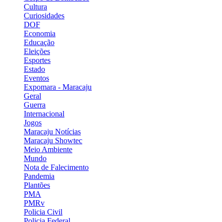
Cultura
Curiosidades
DOF
Economia
Educação
Eleições
Esportes
Estado
Eventos
Expomara - Maracaju
Geral
Guerra
Internacional
Jogos
Maracaju Notícias
Maracaju Showtec
Meio Ambiente
Mundo
Nota de Falecimento
Pandemia
Plantões
PMA
PMRv
Policia Civil
Policia Federal