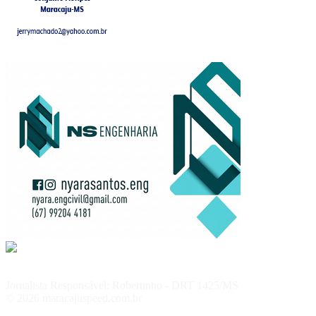
Jornalista Responsável: Robertinho - DRT 1425/MS
© 2026 maracajuspeed.com.br