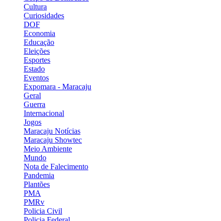
Cultura
Curiosidades
DOF
Economia
Educação
Eleições
Esportes
Estado
Eventos
Expomara - Maracaju
Geral
Guerra
Internacional
Jogos
Maracaju Notícias
Maracaju Showtec
Meio Ambiente
Mundo
Nota de Falecimento
Pandemia
Plantões
PMA
PMRv
Policia Civil
Policia Federal