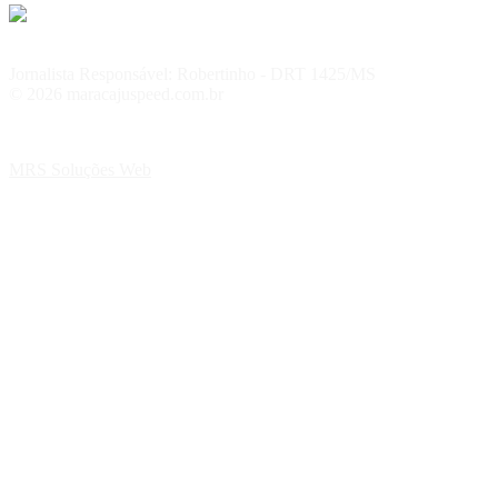
Jornalista Responsável: Robertinho - DRT 1425/MS
© 2026 maracajuspeed.com.br
MRS Soluções Web