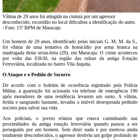
Vítima de 29 anos foi atingida na cintura por um agressor
desconhecido; escuridão no local dificultou a identificação do autor.
/ Foto: 15º BPM de Maracaju
Um homem de 29 anos, identificado pelas iniciais G. M. M. da S.,
foi vítima de uma tentativa de homicídio por arma branca na
madrugada desta sexta-feira (29), em Maracaju. O crime aconteceu
por volta das 03h30, na região das ruínas da antiga Estação
Ferroviária, localizada no bairro Vila Juquita.
O Ataque e o Pedido de Socorro
De acordo com o boletim de ocorrência registrado pela Polícia
Militar, a guarnição foi acionada via telefone de emergência 190
após moradores de uma residência levarem um susto. A vítima,
ferida e sangrando bastante, invadiu o imóvel desesperada pedindo
socorro para salvar sua vida.
Aos policiais, o jovem relatou que estava caminhando nas
proximidades da antiga estação ferroviária quando passou a ser
perseguido por um homem. Sem dizer nada e por motivos ainda
totalmente desconhecidos, o agressor desferiu um golpe profundo de