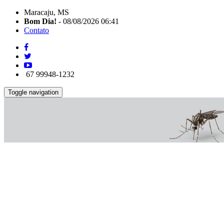
Maracaju, MS
Bom Dia!
- 08/08/2026 06:41
Contato
67 99948-1232
Toggle navigation