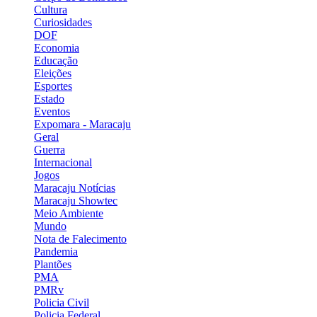
Cultura
Curiosidades
DOF
Economia
Educação
Eleições
Esportes
Estado
Eventos
Expomara - Maracaju
Geral
Guerra
Internacional
Jogos
Maracaju Notícias
Maracaju Showtec
Meio Ambiente
Mundo
Nota de Falecimento
Pandemia
Plantões
PMA
PMRv
Policia Civil
Policia Federal