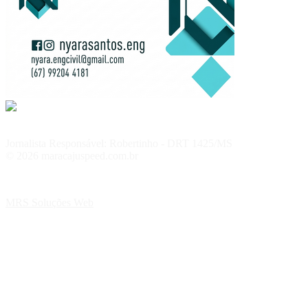
Jornalista Responsável: Robertinho - DRT 1425/MS
© 2026 maracajuspeed.com.br
MRS Soluções Web