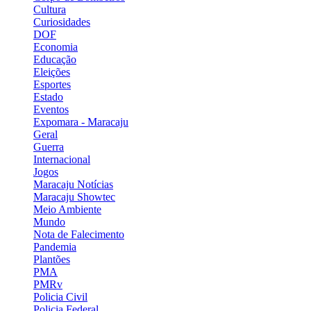
Cultura
Curiosidades
DOF
Economia
Educação
Eleições
Esportes
Estado
Eventos
Expomara - Maracaju
Geral
Guerra
Internacional
Jogos
Maracaju Notícias
Maracaju Showtec
Meio Ambiente
Mundo
Nota de Falecimento
Pandemia
Plantões
PMA
PMRv
Policia Civil
Policia Federal