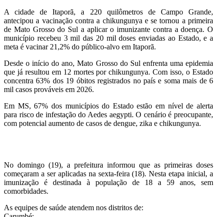
A cidade de Itaporã, a 220 quilômetros de Campo Grande,
antecipou a vacinação contra a chikungunya e se tornou a primeira
de Mato Grosso do Sul a aplicar o imunizante contra a doença. O
município recebeu 3 mil das 20 mil doses enviadas ao Estado, e a
meta é vacinar 21,2% do público-alvo em Itaporã.
Desde o início do ano, Mato Grosso do Sul enfrenta uma epidemia
que já resultou em 12 mortes por chikungunya. Com isso, o Estado
concentra 63% dos 19 óbitos registrados no país e soma mais de 6
mil casos prováveis em 2026.
Em MS, 67% dos municípios do Estado estão em nível de alerta
para risco de infestação do Aedes aegypti. O cenário é preocupante,
com potencial aumento de casos de dengue, zika e chikungunya.
No domingo (19), a prefeitura informou que as primeiras doses
começaram a ser aplicadas na sexta-feira (18). Nesta etapa inicial, a
imunização é destinada à população de 18 a 59 anos, sem
comorbidades.
As equipes de saúde atendem nos distritos de:
Carumbé;