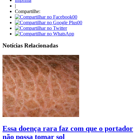
Imprima
|
Compartilhe:
00
00
Notícias Relacionadas
Essa doença rara faz com que o portador
não possa tomar sol