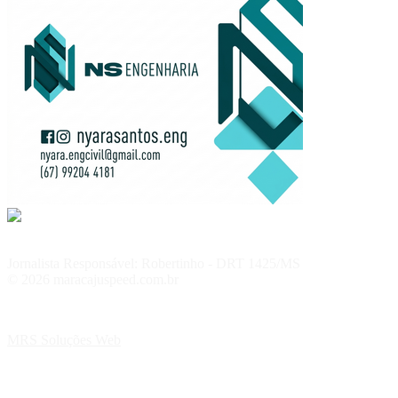
Jornalista Responsável: Robertinho - DRT 1425/MS
© 2026 maracajuspeed.com.br
MRS Soluções Web