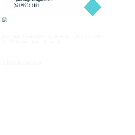
Jornalista Responsável: Robertinho - DRT 1425/MS
© 2026 maracajuspeed.com.br
MRS Soluções Web