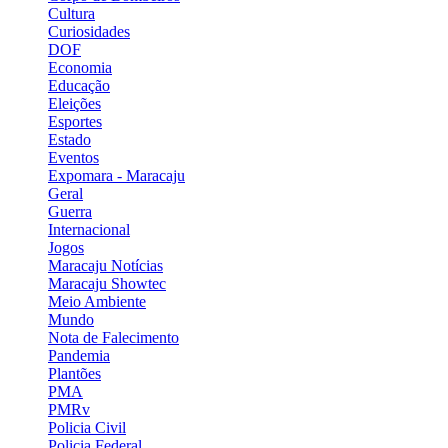
Cultura
Curiosidades
DOF
Economia
Educação
Eleições
Esportes
Estado
Eventos
Expomara - Maracaju
Geral
Guerra
Internacional
Jogos
Maracaju Notícias
Maracaju Showtec
Meio Ambiente
Mundo
Nota de Falecimento
Pandemia
Plantões
PMA
PMRv
Policia Civil
Policia Federal