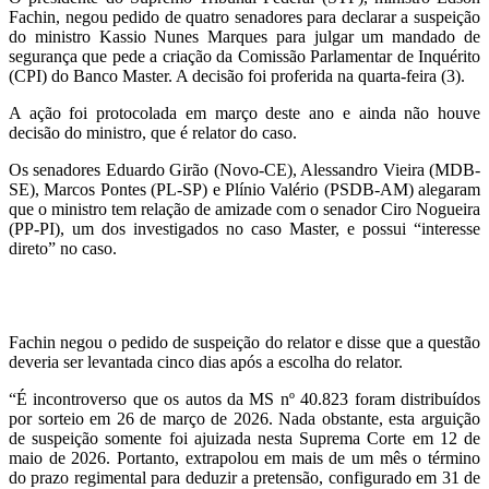
Fachin, negou pedido de quatro senadores para declarar a suspeição
do ministro Kassio Nunes Marques para julgar um mandado de
segurança que pede a criação da Comissão Parlamentar de Inquérito
(CPI) do Banco Master. A decisão foi proferida na quarta-feira (3).
A ação foi protocolada em março deste ano e ainda não houve
decisão do ministro, que é relator do caso.
Os senadores Eduardo Girão (Novo-CE), Alessandro Vieira (MDB-
SE), Marcos Pontes (PL-SP) e Plínio Valério (PSDB-AM) alegaram
que o ministro tem relação de amizade com o senador Ciro Nogueira
(PP-PI), um dos investigados no caso Master, e possui “interesse
direto” no caso.
Fachin negou o pedido de suspeição do relator e disse que a questão
deveria ser levantada cinco dias após a escolha do relator.
“É incontroverso que os autos da MS nº 40.823 foram distribuídos
por sorteio em 26 de março de 2026. Nada obstante, esta arguição
de suspeição somente foi ajuizada nesta Suprema Corte em 12 de
maio de 2026. Portanto, extrapolou em mais de um mês o término
do prazo regimental para deduzir a pretensão, configurado em 31 de