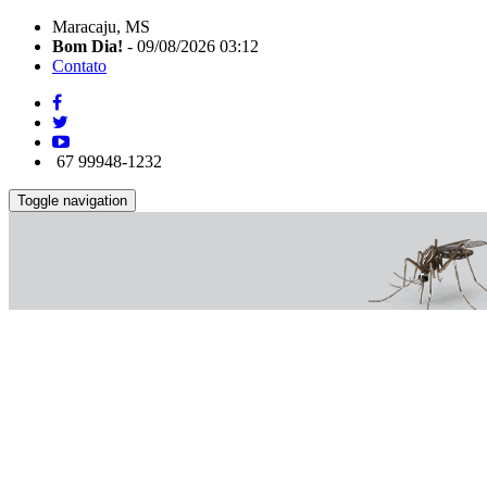
Maracaju, MS
Bom Dia!
- 09/08/2026 03:12
Contato
67 99948-1232
Toggle navigation