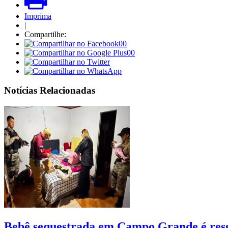
Imprima
|
Compartilhe:
00
00
Notícias Relacionadas
Bebê sequestrada em Campo Grande é res