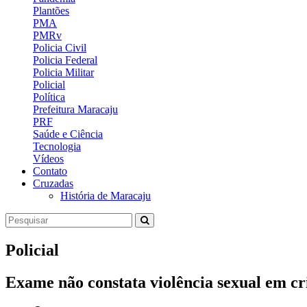
Plantões
PMA
PMRv
Policia Civil
Policia Federal
Policia Militar
Policial
Política
Prefeitura Maracaju
PRF
Saúde e Ciência
Tecnologia
Vídeos
Contato
Cruzadas
História de Maracaju
Policial
Exame não constata violência sexual em cr