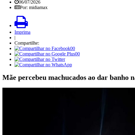
06/07/2026
Por: midiamax
Imprima
|
Compartilhe:
00
00
Mãe percebeu machucados ao dar banho na