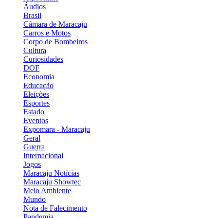
Áudios
Brasil
Câmara de Maracaju
Carros e Motos
Corpo de Bombeiros
Cultura
Curiosidades
DOF
Economia
Educação
Eleições
Esportes
Estado
Eventos
Expomara - Maracaju
Geral
Guerra
Internacional
Jogos
Maracaju Notícias
Maracaju Showtec
Meio Ambiente
Mundo
Nota de Falecimento
Pandemia