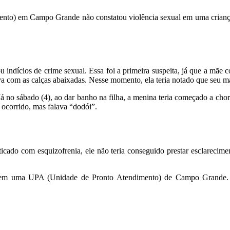
nto) em Campo Grande não constatou violência sexual em uma criança 
ndícios de crime sexual. Essa foi a primeira suspeita, já que a mãe co
a com as calças abaixadas. Nesse momento, ela teria notado que seu ma
. Já no sábado (4), ao dar banho na filha, a menina teria começado a 
o ocorrido, mas falava “dodói”.
ticado com esquizofrenia, ele não teria conseguido prestar esclarecim
 em uma UPA (Unidade de Pronto Atendimento) de Campo Grande. J