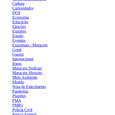
Cultura
Curiosidades
DOF
Economia
Educação
Eleições
Esportes
Estado
Eventos
Expomara - Maracaju
Geral
Guerra
Internacional
Jogos
Maracaju Notícias
Maracaju Showtec
Meio Ambiente
Mundo
Nota de Falecimento
Pandemia
Plantões
PMA
PMRv
Policia Civil
Policia Federal