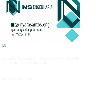
Jornalista Responsável: Robertinho - DRT 1425/MS
© 2026 maracajuspeed.com.br
MRS Soluções Web