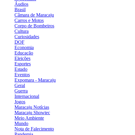
Áudios
Brasil
Câmara de Maracaju
Carros e Motos
Corpo de Bombeiros
Cultura
Curiosidades
DOF
Economia
Educação
Eleições
Esportes
Estado
Eventos
Expomara - Maracaju
Geral
Guerra
Internacional
Jogos
Maracaju Notícias
Maracaju Showtec
Meio Ambiente
Mundo
Nota de Falecimento
Pandemia