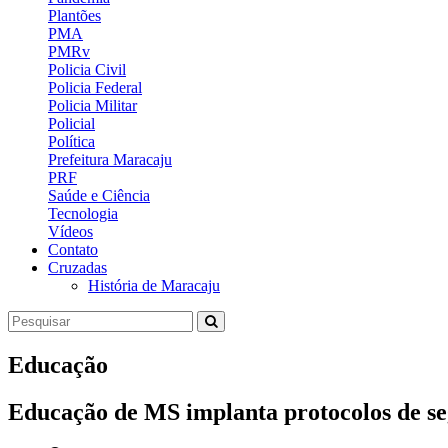
Plantões
PMA
PMRv
Policia Civil
Policia Federal
Policia Militar
Policial
Política
Prefeitura Maracaju
PRF
Saúde e Ciência
Tecnologia
Vídeos
Contato
Cruzadas
História de Maracaju
Educação
Educação de MS implanta protocolos de se