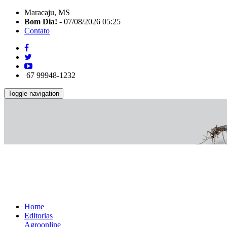
Maracaju, MS
Bom Dia!
- 07/08/2026 05:25
Contato
67 99948-1232
Toggle navigation
Home
Editorias
Agroonline