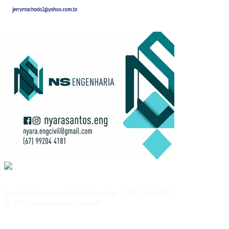
Jornalista Responsável: Robertinho - DRT 1425/MS
© 2026 maracajuspeed.com.br