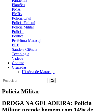
Pandemia
Plantões
PMA
PMRv
Policia Civil
Policia Federal
Policia Militar
Policial
Política
Prefeitura Maracaju
PRF
Saúde e Ciência
Tecnologia
Vídeos
Contato
Cruzadas
História de Maracaju
Policia Militar
DROGA NA GELADEIRA: Polícia
Militar prende homem com 149g de