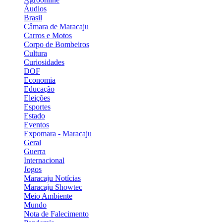
Áudios
Brasil
Câmara de Maracaju
Carros e Motos
Corpo de Bombeiros
Cultura
Curiosidades
DOF
Economia
Educação
Eleições
Esportes
Estado
Eventos
Expomara - Maracaju
Geral
Guerra
Internacional
Jogos
Maracaju Notícias
Maracaju Showtec
Meio Ambiente
Mundo
Nota de Falecimento