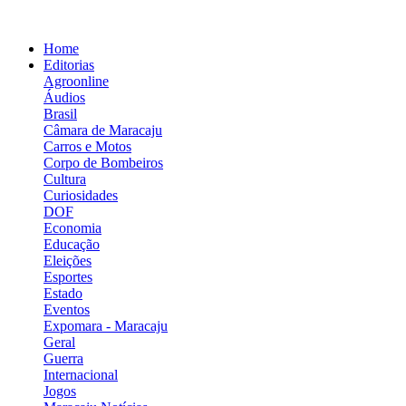
Home
Editorias
Agroonline
Áudios
Brasil
Câmara de Maracaju
Carros e Motos
Corpo de Bombeiros
Cultura
Curiosidades
DOF
Economia
Educação
Eleições
Esportes
Estado
Eventos
Expomara - Maracaju
Geral
Guerra
Internacional
Jogos