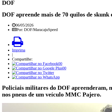
DOF
DOF apreende mais de 70 quilos de skunk 
06/05/2026
Por: DOF/MaracajuSpeed
Imprima
|
Compartilhe:
00
00
Policiais militares do DOF apreenderam, na
nos pneus de um veículo MMC Pajero.