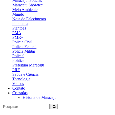
Maracaju Notícias
Maracaju Showtec
Meio Ambiente
Mundo
Nota de Falecimento
Pandemia
Plantões
PMA
PMRv
Policia Civil
Policia Federal
Policia Militar
Policial
Política
Prefeitura Maracaju
PRF
Saúde e Ciência
Tecnologia
Vídeos
Contato
Cruzadas
História de Maracaju