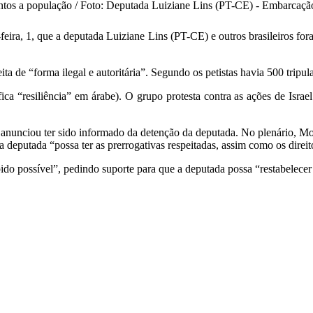
tos a população / Foto: Deputada Luiziane Lins (PT-CE) - Embarcação 
feira, 1, que a deputada Luiziane Lins (PT-CE) e outros brasileiros fo
a de “forma ilegal e autoritária”. Segundo os petistas havia 500 tripula
fica “resiliência” em árabe). O grupo protesta contra as ações de Isr
nciou ter sido informado da detenção da deputada. No plenário, Motta
 deputada “possa ter as prerrogativas respeitadas, assim como os direit
ápido possível”, pedindo suporte para que a deputada possa “restabelecer