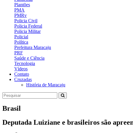
Plantões
PMA
PMRv
Policia Civil
Policia Federal
Policia Militar
Policial
Política
Prefeitura Maracaju
PRF
Saúde e Ciência
Tecnologia
Vídeos
Contato
Cruzadas
História de Maracaju
Brasil
Deputada Luiziane e brasileiros são apree