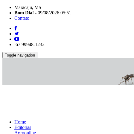
Maracaju, MS
Bom Dia!
- 09/08/2026 05:51
Contato
67 99948-1232
Toggle navigation
Home
Editorias
Agroonline