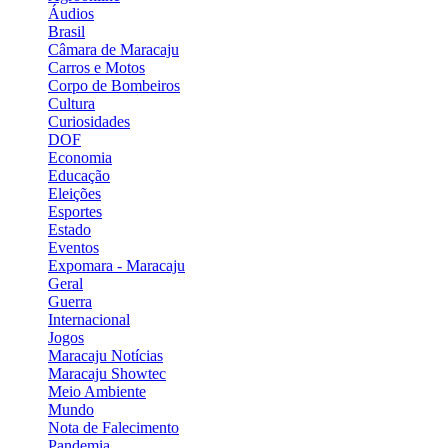
Áudios
Brasil
Câmara de Maracaju
Carros e Motos
Corpo de Bombeiros
Cultura
Curiosidades
DOF
Economia
Educação
Eleições
Esportes
Estado
Eventos
Expomara - Maracaju
Geral
Guerra
Internacional
Jogos
Maracaju Notícias
Maracaju Showtec
Meio Ambiente
Mundo
Nota de Falecimento
Pandemia