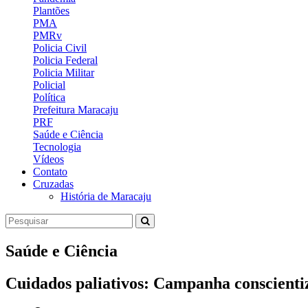
Plantões
PMA
PMRv
Policia Civil
Policia Federal
Policia Militar
Policial
Política
Prefeitura Maracaju
PRF
Saúde e Ciência
Tecnologia
Vídeos
Contato
Cruzadas
História de Maracaju
Saúde e Ciência
Cuidados paliativos: Campanha conscientiz