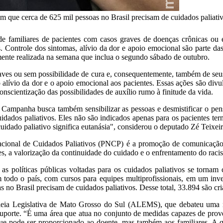
 que cerca de 625 mil pessoas no Brasil precisam de cuidados paliativ
de familiares de pacientes com casos graves de doenças crônicas ou 
. Controle dos sintomas, alívio da dor e apoio emocional são parte da
ente realizada na semana que inclua o segundo sábado de outubro.
es ou sem possibilidade de cura e, consequentemente, também de seus f
 o alívio da dor e o apoio emocional aos pacientes. Essas ações são di
scientização das possibilidades de auxílio rumo à finitude da vida.
 a Campanha busca também sensibilizar as pessoas e desmistificar o p
cuidados paliativos. Eles não são indicados apenas para os pacientes 
uidado paliativo significa eutanásia", considerou o deputado Zé Teixeir
Nacional de Cuidados Paliativos (PNCP) é a promoção de comunicação e
ides, a valorização da continuidade do cuidado e o enfrentamento do rac
 políticas públicas voltadas para os cuidados paliativos se tornam 
todo o país, com cursos para equipes multiprofissionais, em um in
 no Brasil precisam de cuidados paliativos. Desse total, 33.894 são cri
bleia Legislativa de Mato Grosso do Sul (ALEMS), que debateu uma
suporte. “É uma área que atua no conjunto de medidas capazes de prove
al, que pode ser proporcionado ao doente, mas também aos familiares.