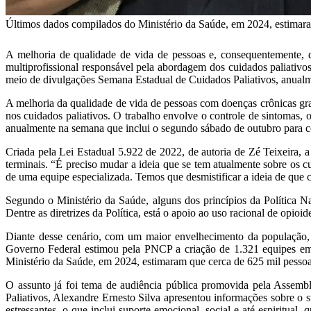
Últimos dados compilados do Ministério da Saúde, em 2024, estimaram
A melhoria de qualidade de vida de pessoas e, consequentemente, 
multiprofissional responsável pela abordagem dos cuidados paliativos
meio de divulgações Semana Estadual de Cuidados Paliativos, anualm
A melhoria da qualidade de vida de pessoas com doenças crônicas grav
nos cuidados paliativos. O trabalho envolve o controle de sintomas,
anualmente na semana que inclui o segundo sábado de outubro para con
Criada pela Lei Estadual 5.922 de 2022, de autoria de Zé Teixeira,
terminais. “É preciso mudar a ideia que se tem atualmente sobre os 
de uma equipe especializada. Temos que desmistificar a ideia de que c
Segundo o Ministério da Saúde, alguns dos princípios da Política 
Dentre as diretrizes da Política, está o apoio ao uso racional de opio
Diante desse cenário, com um maior envelhecimento da população, as
Governo Federal estimou pela PNCP a criação de 1.321 equipes em 
Ministério da Saúde, em 2024, estimaram que cerca de 625 mil pessoas
O assunto já foi tema de audiência pública promovida pela Assem
Paliativos, Alexandre Ernesto Silva apresentou informações sobre o 
estressantes, o que inclui suporte emocional, social e até espiritu