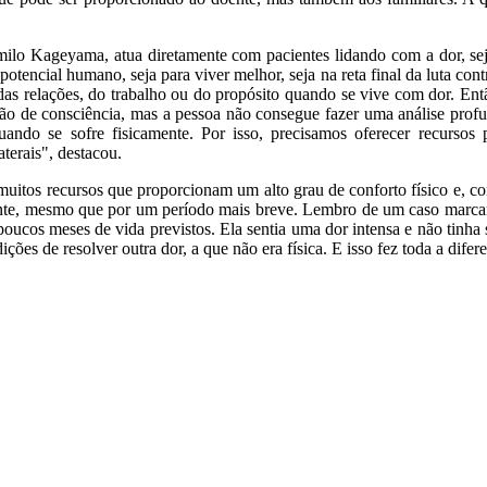
milo Kageyama, atua diretamente com pacientes lidando com a dor, se
o potencial humano, seja para viver melhor, seja na reta final da luta co
s relações, do trabalho ou do propósito quando se vive com dor. Então
o de consciência, mas a pessoa não consegue fazer uma análise profun
 quando se sofre fisicamente. Por isso, precisamos oferecer recurso
terais", destacou.
itos recursos que proporcionam um alto grau de conforto físico e, con
mente, mesmo que por um período mais breve. Lembro de um caso marcan
poucos meses de vida previstos. Ela sentia uma dor intensa e não tinha
ões de resolver outra dor, a que não era física. E isso fez toda a difer