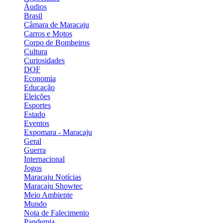
Áudios
Brasil
Câmara de Maracaju
Carros e Motos
Corpo de Bombeiros
Cultura
Curiosidades
DOF
Economia
Educação
Eleições
Esportes
Estado
Eventos
Expomara - Maracaju
Geral
Guerra
Internacional
Jogos
Maracaju Notícias
Maracaju Showtec
Meio Ambiente
Mundo
Nota de Falecimento
Pandemia