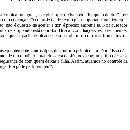
ja crônica ou aguda, e explica que o chamado “bloqueio da dor”, por
ntra uma doença. "O controle da dor é um pilar importante na hierarquia
, não é questão de aceitar a dor, é preciso enfrentá-la. Nos cuidados
da de si quando está com dor. Buscar conciliações, esclarecimentos,
s para que o paciente alcance esse equilíbrio, com medicamentos ou
sequentemente, outros tipos de conforto psíquico também. "Isso dá à
te, de uma mulher nova, de cerca de 40 anos, com uma filha de seis,
 segurança de com quem deixar a filha. Assim, atuamos no controle da
ença. Ela pôde partir em paz”.