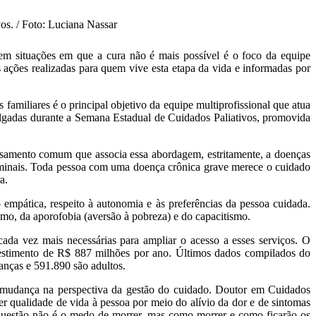
os. / Foto: Luciana Nassar
em situações em que a cura não é mais possível é o foco da equipe
s ações realizadas para quem vive esta etapa da vida e informadas por
amiliares é o principal objetivo da equipe multiprofissional que atua
vulgadas durante a Semana Estadual de Cuidados Paliativos, promovida
ensamento comum que associa essa abordagem, estritamente, a doenças
terminais. Toda pessoa com uma doença crônica grave merece o cuidado
a.
mpática, respeito à autonomia e às preferências da pessoa cuidada.
ismo, da aporofobia (aversão à pobreza) e do capacitismo.
cada vez mais necessárias para ampliar o acesso a esses serviços. O
vestimento de R$ 887 milhões por ano. Últimos dados compilados do
anças e 591.890 são adultos.
 mudança na perspectiva da gestão do cuidado. Doutor em Cuidados
r qualidade de vida à pessoa por meio do alívio da dor e de sintomas
 A questão não é o medo de morrer, mas como morrer e como ficarão os