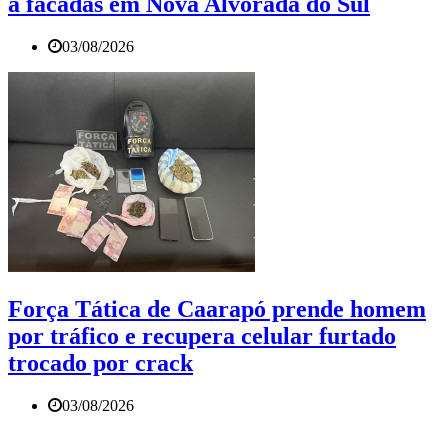
a facadas em Nova Alvorada do Sul
03/08/2026
Força Tática de Caarapó prende homem
por tráfico e recupera celular furtado
trocado por crack
03/08/2026