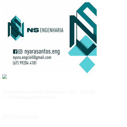
Jornalista Responsável: Robertinho - DRT 1425/MS
© 2026 maracajuspeed.com.br
MRS Soluções Web