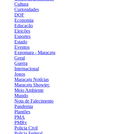
Cultura
Curiosidades
DOF
Economia
Educação
Eleições
Esportes
Estado
Eventos
Expomara - Maracaju
Geral
Guerra
Internacional
Jogos
Maracaju Notícias
Maracaju Showtec
Meio Ambiente
Mundo
Nota de Falecimento
Pandemia
Plantões
PMA
PMRv
Policia Civil
Policia Federal