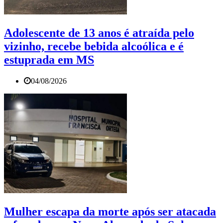
Adolescente de 13 anos é atraída pelo
vizinho, recebe bebida alcoólica e é
estuprada em MS
04/08/2026
Mulher escapa da morte após ser atacada