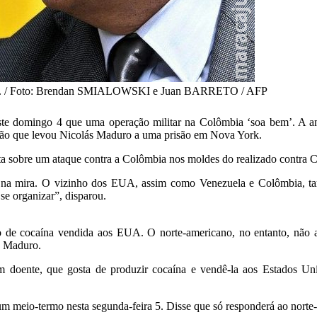
atina. / Foto: Brendan SMIALOWSKI e Juan BARRETO / AFP
este domingo 4 que uma operação militar na Colômbia ‘soa bem’. A a
ação que levou Nicolás Maduro a uma prisão em Nova York.
a sobre um ataque contra a Colômbia nos moldes do realizado contra C
 na mira. O vizinho dos EUA, assim como Venezuela e Colômbia, ta
se organizar”, disparou.
 de cocaína vendida aos EUA. O norte-americano, no entanto, não 
a Maduro.
oente, que gosta de produzir cocaína e vendê-la aos Estados Unido
um meio-termo nesta segunda-feira 5. Disse que só responderá ao norte