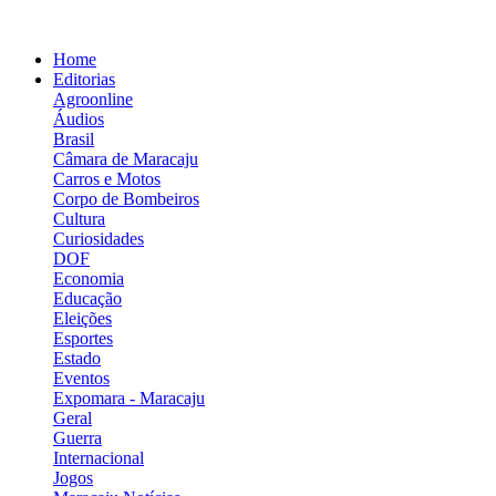
Home
Editorias
Agroonline
Áudios
Brasil
Câmara de Maracaju
Carros e Motos
Corpo de Bombeiros
Cultura
Curiosidades
DOF
Economia
Educação
Eleições
Esportes
Estado
Eventos
Expomara - Maracaju
Geral
Guerra
Internacional
Jogos