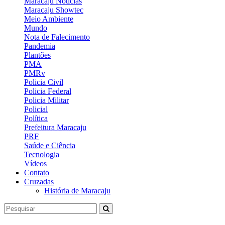
Maracaju Notícias
Maracaju Showtec
Meio Ambiente
Mundo
Nota de Falecimento
Pandemia
Plantões
PMA
PMRv
Policia Civil
Policia Federal
Policia Militar
Policial
Política
Prefeitura Maracaju
PRF
Saúde e Ciência
Tecnologia
Vídeos
Contato
Cruzadas
História de Maracaju