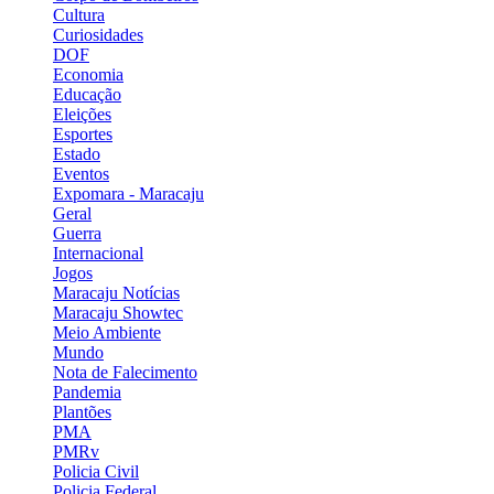
Cultura
Curiosidades
DOF
Economia
Educação
Eleições
Esportes
Estado
Eventos
Expomara - Maracaju
Geral
Guerra
Internacional
Jogos
Maracaju Notícias
Maracaju Showtec
Meio Ambiente
Mundo
Nota de Falecimento
Pandemia
Plantões
PMA
PMRv
Policia Civil
Policia Federal