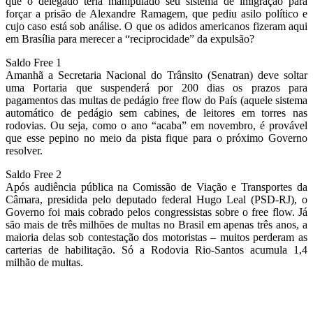
que o delegado teria manipulado seu sistema de imigração para
forçar a prisão de Alexandre Ramagem, que pediu asilo político e
cujo caso está sob análise. O que os adidos americanos fizeram aqui
em Brasília para merecer a “reciprocidade” da expulsão?
Saldo Free 1
Amanhã a Secretaria Nacional do Trânsito (Senatran) deve soltar
uma Portaria que suspenderá por 200 dias os prazos para
pagamentos das multas de pedágio free flow do País (aquele sistema
automático de pedágio sem cabines, de leitores em torres nas
rodovias. Ou seja, como o ano “acaba” em novembro, é provável
que esse pepino no meio da pista fique para o próximo Governo
resolver.
Saldo Free 2
Após audiência pública na Comissão de Viação e Transportes da
Câmara, presidida pelo deputado federal Hugo Leal (PSD-RJ), o
Governo foi mais cobrado pelos congressistas sobre o free flow. Já
são mais de três milhões de multas no Brasil em apenas três anos, a
maioria delas sob contestação dos motoristas – muitos perderam as
carterias de habilitação. Só a Rodovia Rio-Santos acumula 1,4
milhão de multas.