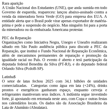
Rara aparição
A União Nacional dos Estudantes (UNE), que anda sumida em todo
Governo de esquerda, reapareceu: lançou abaixo-assinado contra a
venda da mineradora Serra Verde (GO) para empresa dos EUA. A
entidade alerta que o Brasil pode virar apenas exportador de matéria-
prima e pede a suspensão do negócio. Mas ninguém foi para a porta
da mineradora ou da embaixada Americana protestar.
PEC da Reparação
Organizações como Iniciativa Negra, Unegro e Uneafro realizaram
sábado em São Paulo audiência pública para discutir a PEC da
Reparação, que institui o Fundo Nacional de Reparação Econômica,
além de mecanismos permanentes de reparação e promoção da
igualdade racial no País. O evento é aberto e terá participação da
deputada federal Benedita da Silva (PT-RJ), e do deputado federal
Orlando Silva (PcdoB-SP).
Latinha$
O setor de latas fechou 2025 com 34,1 bilhões de unidades
comercializadas. Categorias como água em lata (+24%), drinks
prontos e energéticos ganharam espaço, enquanto cerveja e
refrigerantes mantiveram seus índices. A indústria segue investindo
forte, já apostando em retomada neste ano, com Copa e outras festas
nos calendários locais. Os dados são da Associação Brasileira da
Lata de Alumínio (Abralatas).