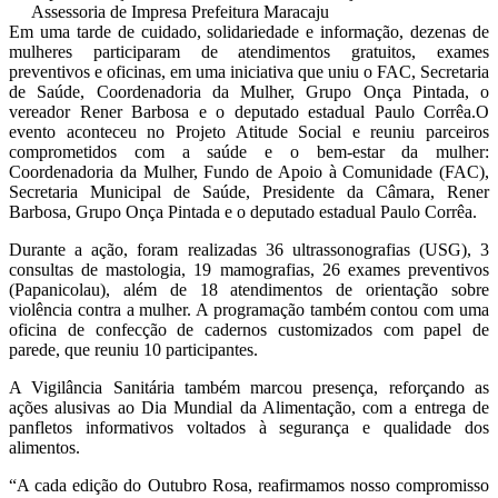
Assessoria de Impresa Prefeitura Maracaju
Em uma tarde de cuidado, solidariedade e informação, dezenas de
mulheres participaram de atendimentos gratuitos, exames
preventivos e oficinas, em uma iniciativa que uniu o FAC, Secretaria
de Saúde, Coordenadoria da Mulher, Grupo Onça Pintada, o
vereador Rener Barbosa e o deputado estadual Paulo Corrêa.O
evento aconteceu no Projeto Atitude Social e reuniu parceiros
comprometidos com a saúde e o bem-estar da mulher:
Coordenadoria da Mulher, Fundo de Apoio à Comunidade (FAC),
Secretaria Municipal de Saúde, Presidente da Câmara, Rener
Barbosa, Grupo Onça Pintada e o deputado estadual Paulo Corrêa.
Durante a ação, foram realizadas 36 ultrassonografias (USG), 3
consultas de mastologia, 19 mamografias, 26 exames preventivos
(Papanicolau), além de 18 atendimentos de orientação sobre
violência contra a mulher. A programação também contou com uma
oficina de confecção de cadernos customizados com papel de
parede, que reuniu 10 participantes.
A Vigilância Sanitária também marcou presença, reforçando as
ações alusivas ao Dia Mundial da Alimentação, com a entrega de
panfletos informativos voltados à segurança e qualidade dos
alimentos.
“A cada edição do Outubro Rosa, reafirmamos nosso compromisso