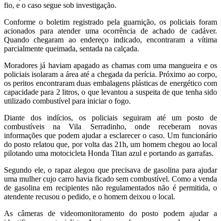
fio, e o caso segue sob investigação.
Conforme o boletim registrado pela guarnição, os policiais foram
acionados para atender uma ocorrência de achado de cadáver.
Quando chegaram ao endereço indicado, encontraram a vítima
parcialmente queimada, sentada na calçada.
Moradores já haviam apagado as chamas com uma mangueira e os
policiais isolaram a área até a chegada da perícia. Próximo ao corpo,
os peritos encontraram duas embalagens plásticas de energético com
capacidade para 2 litros, o que levantou a suspeita de que tenha sido
utilizado combustível para iniciar o fogo.
Diante dos indícios, os policiais seguiram até um posto de
combustíveis na Vila Serradinho, onde receberam novas
informações que podem ajudar a esclarecer o caso. Um funcionário
do posto relatou que, por volta das 21h, um homem chegou ao local
pilotando uma motocicleta Honda Titan azul e portando as garrafas.
Segundo ele, o rapaz alegou que precisava de gasolina para ajudar
uma mulher cujo carro havia ficado sem combustível. Como a venda
de gasolina em recipientes não regulamentados não é permitida, o
atendente recusou o pedido, e o homem deixou o local.
As câmeras de videomonitoramento do posto podem ajudar a