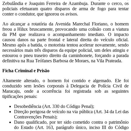
Zebulândia e Joaquim Ferreira de Azambuja. Durante o cerco, os
policiais efetuaram quatro disparos de arma de fogo para tentar
conter o condutor, que ignorou os avisos.
Ao alcançar a rotatória da Avenida Marechal Floriano, o homem
freou a Hilux bruscamente, provocando uma colisão com a viatura
da PM que realizava o acompanhamento imediato. O impacto
causou danos na parte frontal e lateral direita do veículo oficial.
Mesmo após a batida, o motorista tentou acelerar novamente, sendo
necessários mais três disparos da equipe policial, um deles atingiu e
estourou o pneu traseiro direito da caminhonete, forçando a parada
definitiva na Rua Teófanes Barbosa de Moraes, na Vila Prateada.
Ficha Criminal e Prisão
Altamente alterado, o homem foi contido e algemado. Ele foi
conduzido sem lesões corporais à Delegacia de Polícia Civil de
Maracaju, onde a ocorrência foi registrada sob as seguintes
tipificações penais:
Desobediência (Art. 330 do Código Penal);
Direção perigosa de veículo na via pública (Art. 34 da Lei das
Contravenções Penais);
Dano qualificado, por ter sido cometido contra o patrimônio
do Estado (Art. 163, parágrafo único, inciso III do Código