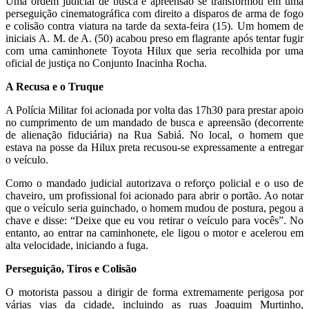
Uma ordem judicial de busca e apreensão se transformou em uma
perseguição cinematográfica com direito a disparos de arma de fogo
e colisão contra viatura na tarde da sexta-feira (15). Um homem de
iniciais A. M. de A. (50) acabou preso em flagrante após tentar fugir
com uma caminhonete Toyota Hilux que seria recolhida por uma
oficial de justiça no Conjunto Inacinha Rocha.
A Recusa e o Truque
A Polícia Militar foi acionada por volta das 17h30 para prestar apoio
no cumprimento de um mandado de busca e apreensão (decorrente
de alienação fiduciária) na Rua Sabiá. No local, o homem que
estava na posse da Hilux preta recusou-se expressamente a entregar
o veículo.
Como o mandado judicial autorizava o reforço policial e o uso de
chaveiro, um profissional foi acionado para abrir o portão. Ao notar
que o veículo seria guinchado, o homem mudou de postura, pegou a
chave e disse: “Deixe que eu vou retirar o veículo para vocês”. No
entanto, ao entrar na caminhonete, ele ligou o motor e acelerou em
alta velocidade, iniciando a fuga.
Perseguição, Tiros e Colisão
O motorista passou a dirigir de forma extremamente perigosa por
várias vias da cidade, incluindo as ruas Joaquim Murtinho,