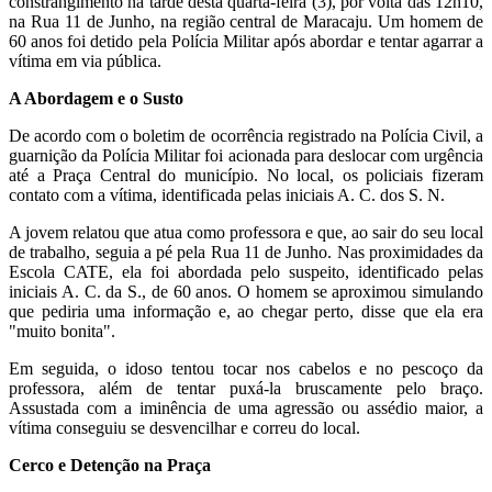
constrangimento na tarde desta quarta-feira (3), por volta das 12h10,
na Rua 11 de Junho, na região central de Maracaju. Um homem de
60 anos foi detido pela Polícia Militar após abordar e tentar agarrar a
vítima em via pública.
A Abordagem e o Susto
De acordo com o boletim de ocorrência registrado na Polícia Civil, a
guarnição da Polícia Militar foi acionada para deslocar com urgência
até a Praça Central do município. No local, os policiais fizeram
contato com a vítima, identificada pelas iniciais A. C. dos S. N.
A jovem relatou que atua como professora e que, ao sair do seu local
de trabalho, seguia a pé pela Rua 11 de Junho. Nas proximidades da
Escola CATE, ela foi abordada pelo suspeito, identificado pelas
iniciais A. C. da S., de 60 anos. O homem se aproximou simulando
que pediria uma informação e, ao chegar perto, disse que ela era
"muito bonita".
Em seguida, o idoso tentou tocar nos cabelos e no pescoço da
professora, além de tentar puxá-la bruscamente pelo braço.
Assustada com a iminência de uma agressão ou assédio maior, a
vítima conseguiu se desvencilhar e correu do local.
Cerco e Detenção na Praça