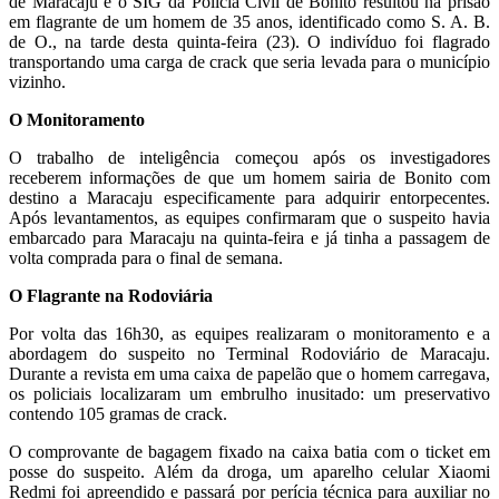
de Maracaju e o SIG da Polícia Civil de Bonito resultou na prisão
em flagrante de um homem de 35 anos, identificado como S. A. B.
de O., na tarde desta quinta-feira (23). O indivíduo foi flagrado
transportando uma carga de crack que seria levada para o município
vizinho.
O Monitoramento
O trabalho de inteligência começou após os investigadores
receberem informações de que um homem sairia de Bonito com
destino a Maracaju especificamente para adquirir entorpecentes.
Após levantamentos, as equipes confirmaram que o suspeito havia
embarcado para Maracaju na quinta-feira e já tinha a passagem de
volta comprada para o final de semana.
O Flagrante na Rodoviária
Por volta das 16h30, as equipes realizaram o monitoramento e a
abordagem do suspeito no Terminal Rodoviário de Maracaju.
Durante a revista em uma caixa de papelão que o homem carregava,
os policiais localizaram um embrulho inusitado: um preservativo
contendo 105 gramas de crack.
O comprovante de bagagem fixado na caixa batia com o ticket em
posse do suspeito. Além da droga, um aparelho celular Xiaomi
Redmi foi apreendido e passará por perícia técnica para auxiliar no