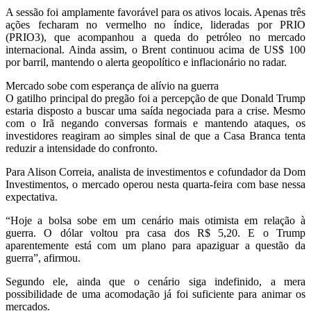
A sessão foi amplamente favorável para os ativos locais. Apenas três
ações fecharam no vermelho no índice, lideradas por PRIO
(PRIO3), que acompanhou a queda do petróleo no mercado
internacional. Ainda assim, o Brent continuou acima de US$ 100
por barril, mantendo o alerta geopolítico e inflacionário no radar.
Mercado sobe com esperança de alívio na guerra
O gatilho principal do pregão foi a percepção de que Donald Trump
estaria disposto a buscar uma saída negociada para a crise. Mesmo
com o Irã negando conversas formais e mantendo ataques, os
investidores reagiram ao simples sinal de que a Casa Branca tenta
reduzir a intensidade do confronto.
Para Alison Correia, analista de investimentos e cofundador da Dom
Investimentos, o mercado operou nesta quarta-feira com base nessa
expectativa.
“Hoje a bolsa sobe em um cenário mais otimista em relação à
guerra. O dólar voltou pra casa dos R$ 5,20. E o Trump
aparentemente está com um plano para apaziguar a questão da
guerra”, afirmou.
Segundo ele, ainda que o cenário siga indefinido, a mera
possibilidade de uma acomodação já foi suficiente para animar os
mercados.