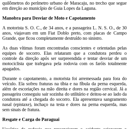
quilômetros do perímetro urbano de Maracaju, no trecho que segue
em direção ao município de Guia Lopes da Laguna.
Manobra para Desviar de Moto e Capotamento
A motorista S. O. C., de 34 anos, e a passageira L. N. S. O., de 30
anos, viajavam em um Fiat Doblo preto, com placas de Campo
Grande, que ficou completamente destruído no sinistro.
As duas vítimas foram encontradas conscientes e orientadas pelas
equipes de socorro. Elas relataram que a condutora perdeu o
controle da direção após ser surpreendida e tentar desviar de um
motociclista que trafegava pela rodovia com os faróis totalmente
apagados.
Durante o capotamento, a motorista foi arremessada para fora do
veículo. Ela sofreu fraturas na tíbia e na fíbula da perna esquerda,
além de escoriações na mão direita e dores na região cervical. Já a
passageira conseguiu sair sozinha do utilitário e deitou-se ao lado da
condutora até a chegada do socorro. Ela apresentava sangramento
nasal (epistaxe), inchaço na testa e dores na perna esquerda, mas
sem sinais de fratura.
Resgate e Carga do Paraguai