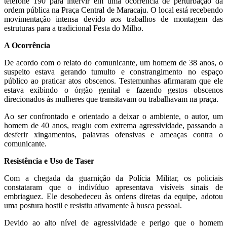
telefone 190 para intervir em uma ocorrência de perturbação da
ordem pública na Praça Central de Maracaju. O local está recebendo
movimentação intensa devido aos trabalhos de montagem das
estruturas para a tradicional Festa do Milho.
A Ocorrência
De acordo com o relato do comunicante, um homem de 38 anos, o
suspeito estava gerando tumulto e constrangimento no espaço
público ao praticar atos obscenos. Testemunhas afirmaram que ele
estava exibindo o órgão genital e fazendo gestos obscenos
direcionados às mulheres que transitavam ou trabalhavam na praça.
Ao ser confrontado e orientado a deixar o ambiente, o autor, um
homem de 40 anos, reagiu com extrema agressividade, passando a
desferir xingamentos, palavras ofensivas e ameaças contra o
comunicante.
Resistência e Uso de Taser
Com a chegada da guarnição da Polícia Militar, os policiais
constataram que o indivíduo apresentava visíveis sinais de
embriaguez. Ele desobedeceu às ordens diretas da equipe, adotou
uma postura hostil e resistiu ativamente à busca pessoal.
Devido ao alto nível de agressividade e perigo que o homem