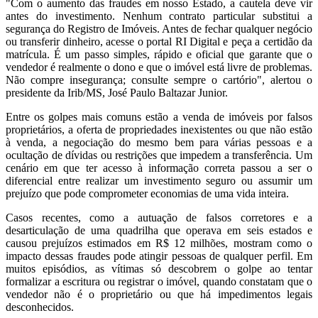
"Com o aumento das fraudes em nosso Estado, a cautela deve vir
antes do investimento. Nenhum contrato particular substitui a
segurança do Registro de Imóveis. Antes de fechar qualquer negócio
ou transferir dinheiro, acesse o portal RI Digital e peça a certidão da
matrícula. É um passo simples, rápido e oficial que garante que o
vendedor é realmente o dono e que o imóvel está livre de problemas.
Não compre insegurança; consulte sempre o cartório", alertou o
presidente da Irib/MS, José Paulo Baltazar Junior.
Entre os golpes mais comuns estão a venda de imóveis por falsos
proprietários, a oferta de propriedades inexistentes ou que não estão
à venda, a negociação do mesmo bem para várias pessoas e a
ocultação de dívidas ou restrições que impedem a transferência. Um
cenário em que ter acesso à informação correta passou a ser o
diferencial entre realizar um investimento seguro ou assumir um
prejuízo que pode comprometer economias de uma vida inteira.
Casos recentes, como a autuação de falsos corretores e a
desarticulação de uma quadrilha que operava em seis estados e
causou prejuízos estimados em R$ 12 milhões, mostram como o
impacto dessas fraudes pode atingir pessoas de qualquer perfil. Em
muitos episódios, as vítimas só descobrem o golpe ao tentar
formalizar a escritura ou registrar o imóvel, quando constatam que o
vendedor não é o proprietário ou que há impedimentos legais
desconhecidos.